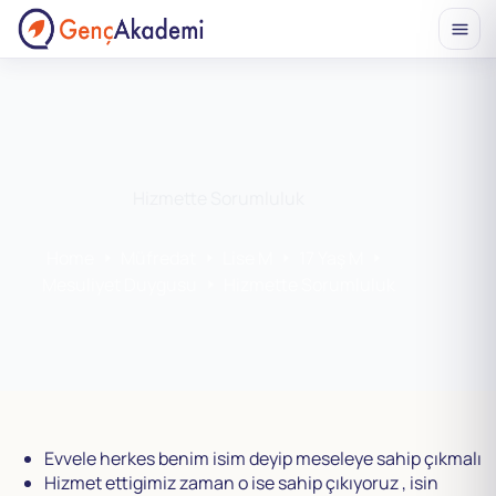
Skip
to
content
Hizmette Sorumluluk
Home
Müfredat
Lise M
17 Yaş M
Mesuliyet Duygusu
Hizmette Sorumluluk
Evvele herkes benim isim deyip meseleye sahip çıkmalı
Hizmet ettigimiz zaman o ise sahip çıkıyoruz , isin