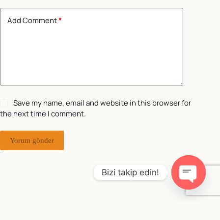
Add Comment
*
Save my name, email and website in this browser for
the next time I comment.
Yorum gönder
Bizi takip edin!
O
p
e
Copyright © 2026 - WordPress Theme by
Creative