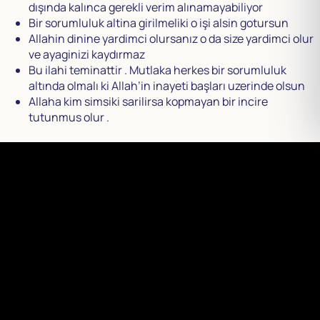
dışında kalınca gerekli verim alınamayabiliyor
Bir sorumluluk altina girilmeliki o işi alsin gotursun
Allahin dinine yardimci olursanız o da size yardimci olur
ve ayaginizi kaydırmaz
Bu ilahi teminattir . Mutlaka herkes bir sorumluluk
altında olmalı ki Allah’in inayeti başları uzerinde olsun
Allaha kim simsiki sarilirsa kopmayan bir incire
tutunmus olur .