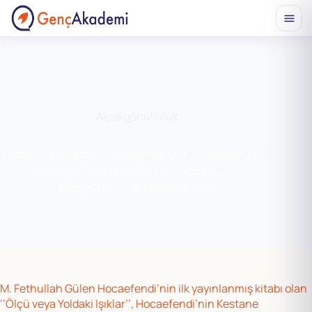
Skip
to
content
Alçakgönüllülük
Home
Müfredat
Üniversite M
1. Kategori M
Alçakgönüllülük - Nezaket - Hoşgörü
Medya ANH
Alçakgönüllülük
M. Fethullah Gülen Hocaefendi’nin ilk yayınlanmış kitabı olan
‘’Ölçü veya Yoldaki Işıklar’’, Hocaefendi’nin Kestane