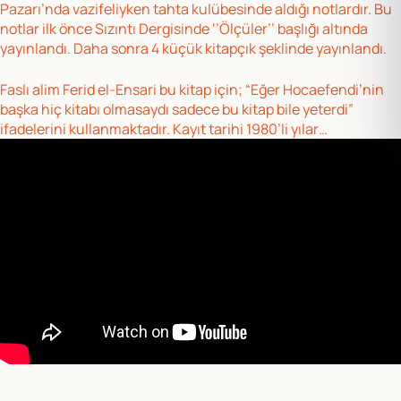
Pazarı’nda vazifeliyken tahta kulübesinde aldığı notlardır. Bu
notlar ilk önce Sızıntı Dergisinde ‘’Ölçüler’’ başlığı altında
yayınlandı. Daha sonra 4 küçük kitapçık şeklinde yayınlandı.
Faslı alim Ferid el-Ensari bu kitap için; “Eğer Hocaefendi’nin
başka hiç kitabı olmasaydı sadece bu kitap bile yeterdi”
ifadelerini kullanmaktadır. Kayıt tarihi 1980’li yılar…