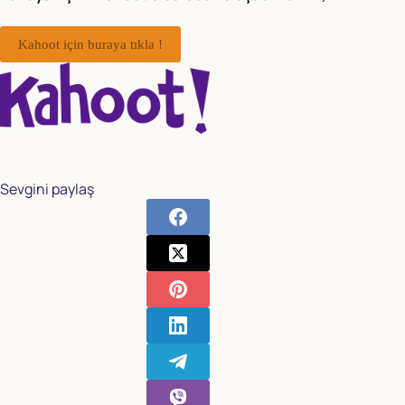
Kahoot için buraya tıkla !
Sevgini paylaş