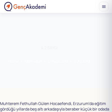
Skip
to
content
4.2 SAYGI
Home
Müfredat
Ortaokul M
4.2 SAYGI
Muhterem Fethullah Gülen Hocaefendi, Erzurum’da eğitim
gördüğü yıllarda beş altı arkadaşıyla beraber küçük bir odada