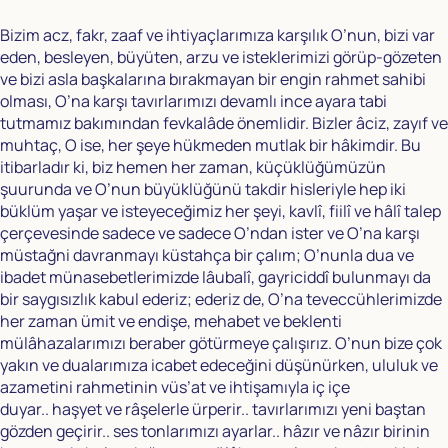
Bizim acz, fakr, zaaf ve ihtiyaçlarımıza karşılık O’nun, bizi var
eden, besleyen, büyüten, arzu ve isteklerimizi görüp-gözeten
ve bizi asla başkalarına bırakmayan bir engin rahmet sahibi
olması, O’na karşı tavırlarımızı devamlı ince ayara tabi
tutmamız bakımından fevkalâde önemlidir. Bizler âciz, zayıf ve
muhtaç, O ise, her şeye hükmeden mutlak bir hâkimdir. Bu
itibarladır ki, biz hemen her zaman, küçüklüğümüzün
şuurunda ve O’nun büyüklüğünü takdir hisleriyle hep iki
büklüm yaşar ve isteyeceğimiz her şeyi, kavlî, fiilî ve hâlî talep
çerçevesinde sadece ve sadece O’ndan ister ve O’na karşı
müstağni davranmayı küstahça bir çalım; O’nunla dua ve
ibadet münasebetlerimizde lâubalî, gayriciddî bulunmayı da
bir saygısızlık kabul ederiz; ederiz de, O’na teveccühlerimizde
her zaman ümit ve endişe, mehabet ve beklenti
mülâhazalarımızı beraber götürmeye çalışırız. O’nun bize çok
yakın ve dualarımıza icabet edeceğini düşünürken, ululuk ve
azametini rahmetinin vüs’at ve ihtişamıyla iç içe
duyar.. haşyet ve râşelerle ürperir.. tavırlarımızı yeni baştan
gözden geçirir.. ses tonlarımızı ayarlar.. hâzır ve nâzır birinin