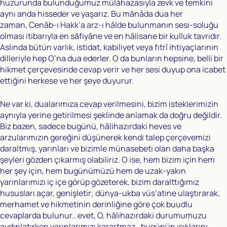
huzurunda bulunduğumuz mülâhazasıyla zevk ve temkini
aynı anda hisseder ve yaşarız. Bu mânâda dua her
zaman, Cenâb-ı Hakk’a arz-ı hâlde bulunmanın sesi-soluğu
olması itibarıyla en sâfiyâne ve en hâlisane bir kulluk tavrıdır.
Aslında bütün varlık, istidat, kabiliyet veya fıtrî ihtiyaçlarının
dilleriyle hep O’na dua ederler. O da bunların hepsine, belli bir
hikmet çerçevesinde cevap verir ve her sesi duyup ona icabet
ettiğini herkese ve her şeye duyurur.
Ne var ki, dualarımıza cevap verilmesini, bizim isteklerimizin
aynıyla yerine getirilmesi şeklinde anlamak da doğru değildir.
Biz bazen, sadece bugünü, hâlihazırdaki heves ve
arzularımızın gereğini düşünerek kendi talep çerçevemizi
daraltmış, yarınları ve bizimle münasebeti olan daha başka
şeyleri gözden çıkarmış olabiliriz. O ise, hem bizim için hem
her şey için, hem bugünümüzü hem de uzak-yakın
yarınlarımızı iç içe görüp gözeterek, bizim daralttığımız
hususları açar, genişletir; dünya-ukba vüs’atine ulaştırarak,
merhamet ve hikmetinin derinliğine göre çok buudlu
cevaplarda bulunur.. evet, O, hâlihazırdaki durumumuzu
aydınlatırken yarınlarımızı karartmaz.. bugünün ışıklarını