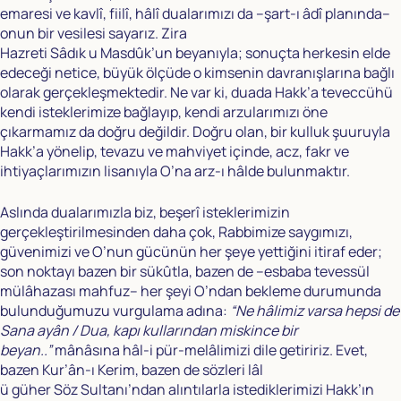
emaresi ve kavlî, fiilî, hâlî dualarımızı da –şart-ı âdî planında–
onun bir vesilesi sayarız. Zira
Hazreti Sâdık u Masdûk’un beyanıyla; sonuçta herkesin elde
edeceği netice, büyük ölçüde o kimsenin davranışlarına bağlı
olarak gerçekleşmektedir. Ne var ki, duada Hakk’a teveccühü
kendi isteklerimize bağlayıp, kendi arzularımızı öne
çıkarmamız da doğru değildir. Doğru olan, bir kulluk şuuruyla
Hakk’a yönelip, tevazu ve mahviyet içinde, acz, fakr ve
ihtiyaçlarımızın lisanıyla O’na arz-ı hâlde bulunmaktır.
Aslında dualarımızla biz, beşerî isteklerimizin
gerçekleştirilmesinden daha çok, Rabbimize saygımızı,
güvenimizi ve O’nun gücünün her şeye yettiğini itiraf eder;
son noktayı bazen bir sükûtla, bazen de –esbaba tevessül
mülâhazası mahfuz– her şeyi O’ndan bekleme durumunda
bulunduğumuzu vurgulama adına:
“Ne hâlimiz varsa hepsi de
Sana ayân / Dua, kapı kullarından miskince bir
beyan..”
mânâsına hâl-i pür-melâlimizi dile getiririz. Evet,
bazen Kur’ân-ı Kerim, bazen de sözleri lâl
ü güher Söz Sultanı’ndan alıntılarla istediklerimizi Hakk’ın