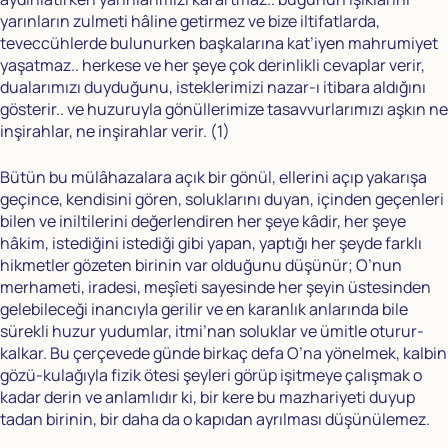
yarınların zulmeti hâline getirmez ve bize iltifatlarda,
teveccühlerde bulunurken başkalarına kat’iyen mahrumiyet
yaşatmaz.. herkese ve her şeye çok derinlikli cevaplar verir,
dualarımızı duyduğunu, isteklerimizi nazar-ı itibara aldığını
gösterir.. ve huzuruyla gönüllerimize tasavvurlarımızı aşkın ne
inşirahlar, ne inşirahlar verir.
(1)
Bütün bu mülâhazalara açık bir gönül, ellerini açıp yakarışa
geçince, kendisini gören, soluklarını duyan, içinden geçenleri
bilen ve iniltilerini değerlendiren her şeye kâdir, her şeye
hâkim, istediğini istediği gibi yapan, yaptığı her şeyde farklı
hikmetler gözeten birinin var olduğunu düşünür; O’nun
merhameti, iradesi, meşîeti sayesinde her şeyin üstesinden
gelebileceği inancıyla gerilir ve en karanlık anlarında bile
sürekli huzur yudumlar, itmi’nan soluklar ve ümitle oturur-
kalkar. Bu çerçevede günde birkaç defa O’na yönelmek, kalbin
gözü-kulağıyla fizik ötesi şeyleri görüp işitmeye çalışmak o
kadar derin ve anlamlıdır ki, bir kere bu mazhariyeti duyup
tadan birinin, bir daha da o kapıdan ayrılması düşünülemez.