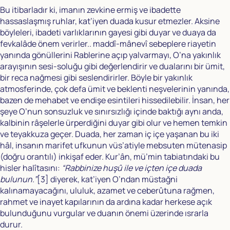
Bu itibarladır ki, imanın zevkine ermiş ve ibadette
hassaslaşmış ruhlar, kat’iyen duada kusur etmezler. Aksine
böyleleri, ibadeti varlıklarının gayesi gibi duyar ve duaya da
fevkalâde önem verirler.. maddî-mânevî sebeplere riayetin
yanında gönüllerini Rablerine açıp yalvarmayı, O’na yakınlık
arayışının sesi-soluğu gibi değerlendirir ve dualarını bir ümit,
bir reca nağmesi gibi seslendirirler. Böyle bir yakınlık
atmosferinde, çok defa ümit ve beklenti neşvelerinin yanında,
bazen de mehabet ve endişe esintileri hissedilebilir. İnsan, her
şeye O’nun sonsuzluk ve sınırsızlığı içinde baktığı aynı anda,
kalbinin râşelerle ürperdiğini duyar gibi olur ve hemen temkin
ve teyakkuza geçer. Duada, her zaman iç içe yaşanan bu iki
hâl, insanın marifet ufkunun vüs’atiyle mebsuten mütenasip
(doğru orantılı) inkişaf eder. Kur’ân, mü’min tabiatındaki bu
hisler halîtasını:
“Rabbinize huşû ile ve içten içe duada
bulunun.”
[3]
diyerek, kat’iyen O’ndan müstağni
kalınamayacağını, ululuk, azamet ve ceberûtuna rağmen,
rahmet ve inayet kapılarının da ardına kadar herkese açık
bulunduğunu vurgular ve duanın önemi üzerinde ısrarla
durur.