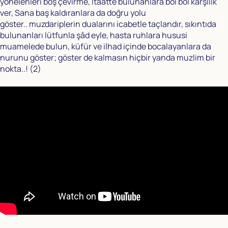
yönelenleri boş çevirme, itaatte bulunanlara bol bol karşılık
ver, Sana baş kaldıranlara da doğru yolu
göster.. muzdariplerin dualarını icabetle taçlandır, sıkıntıda
bulunanları lütfunla şâd eyle, hasta ruhlara hususi
muamelede bulun, küfür ve ilhad içinde bocalayanlara da
nurunu göster; göster de kalmasın hiçbir yanda muzlim bir
nokta..!
(2)