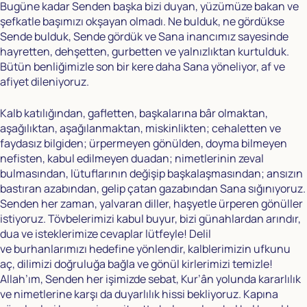
Bugüne kadar Senden başka bizi duyan, yüzümüze bakan ve
şefkatle başımızı okşayan olmadı. Ne bulduk, ne gördükse
Sende bulduk, Sende gördük ve Sana inancımız sayesinde
hayretten, dehşetten, gurbetten ve yalnızlıktan kurtulduk.
Bütün benliğimizle son bir kere daha Sana yöneliyor, af ve
afiyet dileniyoruz.
Kalb katılığından, gafletten, başkalarına bâr olmaktan,
aşağılıktan, aşağılanmaktan, miskinlikten; cehaletten ve
faydasız bilgiden; ürpermeyen gönülden, doyma bilmeyen
nefisten, kabul edilmeyen duadan; nimetlerinin zeval
bulmasından, lütuflarının değişip başkalaşmasından; ansızın
bastıran azabından, gelip çatan gazabından Sana sığınıyoruz.
Senden her zaman, yalvaran diller, haşyetle ürperen gönüller
istiyoruz. Tövbelerimizi kabul buyur, bizi günahlardan arındır,
dua ve isteklerimize cevaplar lütfeyle! Delil
ve burhanlarımızı hedefine yönlendir, kalblerimizin ufkunu
aç, dilimizi doğruluğa bağla ve gönül kirlerimizi temizle!
Allah’ım, Senden her işimizde sebat, Kur’ân yolunda kararlılık
ve nimetlerine karşı da duyarlılık hissi bekliyoruz. Kapına