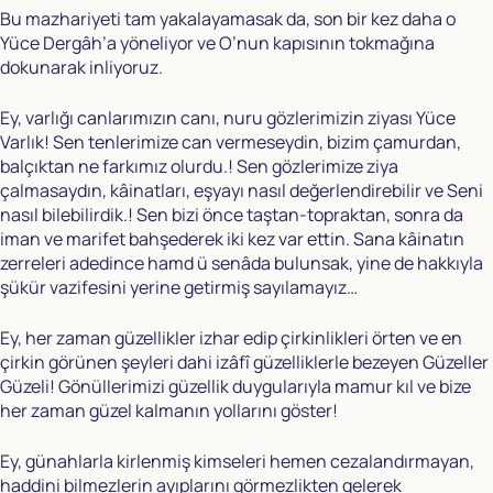
Bu mazhariyeti tam yakalayamasak da, son bir kez daha o
Yüce Dergâh’a yöneliyor ve O’nun kapısının tokmağına
dokunarak inliyoruz.
Ey, varlığı canlarımızın canı, nuru gözlerimizin ziyası Yüce
Varlık! Sen tenlerimize can vermeseydin, bizim çamurdan,
balçıktan ne farkımız olurdu.! Sen gözlerimize ziya
çalmasaydın, kâinatları, eşyayı nasıl değerlendirebilir ve Seni
nasıl bilebilirdik.! Sen bizi önce taştan-topraktan, sonra da
iman ve marifet bahşederek iki kez var ettin. Sana kâinatın
zerreleri adedince hamd ü senâda bulunsak, yine de hakkıyla
şükür vazifesini yerine getirmiş sayılamayız…
Ey, her zaman güzellikler izhar edip çirkinlikleri örten ve en
çirkin görünen şeyleri dahi izâfî güzelliklerle bezeyen Güzeller
Güzeli! Gönüllerimizi güzellik duygularıyla mamur kıl ve bize
her zaman güzel kalmanın yollarını göster!
Ey, günahlarla kirlenmiş kimseleri hemen cezalandırmayan,
haddini bilmezlerin ayıplarını görmezlikten gelerek