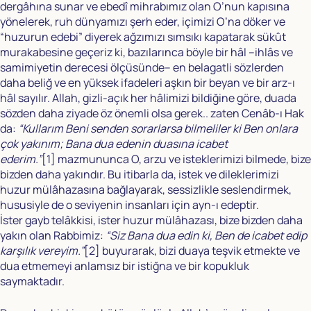
dergâhına sunar ve ebedî mihrabımız olan O’nun kapısına
yönelerek, ruh dünyamızı şerh eder, içimizi O’na döker ve
“huzurun edebi” diyerek ağzımızı sımsıkı kapatarak sükût
murakabesine geçeriz ki, bazılarınca böyle bir hâl –ihlâs ve
samimiyetin derecesi ölçüsünde– en belagatli sözlerden
daha beliğ ve en yüksek ifadeleri aşkın bir beyan ve bir arz-ı
hâl sayılır. Allah, gizli-açık her hâlimizi bildiğine göre, duada
sözden daha ziyade öz önemli olsa gerek.. zaten Cenâb-ı Hak
da:
“Kullarım Beni senden sorarlarsa bilmeliler ki Ben onlara
çok yakınım; Bana dua edenin duasına icabet
ederim.”
[1]
mazmununca O, arzu ve isteklerimizi bilmede, bize
bizden daha yakındır. Bu itibarla da, istek ve dileklerimizi
huzur mülâhazasına bağlayarak, sessizlikle seslendirmek,
hususiyle de o seviyenin insanları için ayn-ı edeptir.
İster gayb telâkkisi, ister huzur mülâhazası, bize bizden daha
yakın olan Rabbimiz:
“Siz Bana dua edin ki, Ben de icabet edip
karşılık vereyim.”
[2]
buyurarak, bizi duaya teşvik etmekte ve
dua etmemeyi anlamsız bir istiğna ve bir kopukluk
saymaktadır.