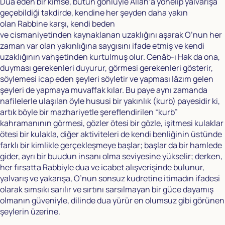
Dua eden bir kimse, bütün gönlüyle Allah’a yönelip yalvarışa
geçebildiği takdirde, kendine her şeyden daha yakın
olan Rabbine karşı, kendi beden
ve cismaniyetinden kaynaklanan uzaklığını aşarak O’nun her
zaman var olan yakınlığına saygısını ifade etmiş ve kendi
uzaklığının vahşetinden kurtulmuş olur. Cenâb-ı Hak da ona,
duyması gerekenleri duyurur, görmesi gerekenleri gösterir,
söylemesi icap eden şeyleri söyletir ve yapması lâzım gelen
şeyleri de yapmaya muvaffak kılar. Bu paye aynı zamanda
nafilelerle ulaşılan öyle hususi bir yakınlık (kurb) payesidir ki,
artık böyle bir mazhariyetle şereflendirilen “kurb”
kahramanının görmesi, gözler ötesi bir gözle, işitmesi kulaklar
ötesi bir kulakla, diğer aktiviteleri de kendi benliğinin üstünde
farklı bir kimlikle gerçekleşmeye başlar; başlar da bir hamlede
gider, ayrı bir buudun insanı olma seviyesine yükselir; derken,
her fırsatta Rabbiyle dua ve icabet alışverişinde bulunur,
yalvarış ve yakarışa, O’nun sonsuz kudretine itimadın ifadesi
olarak sımsıkı sarılır ve sırtını sarsılmayan bir güce dayamış
olmanın güveniyle, dilinde dua yürür en olumsuz gibi görünen
şeylerin üzerine.