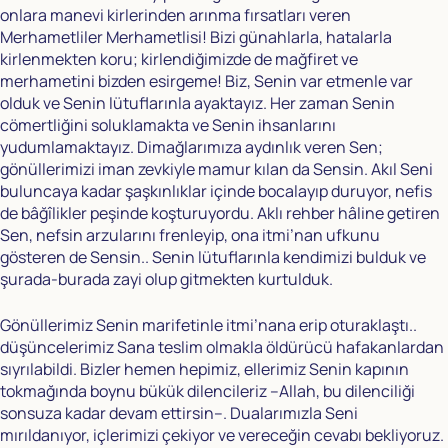
onlara manevi kirlerinden arınma fırsatları veren
Merhametliler Merhametlisi! Bizi günahlarla, hatalarla
kirlenmekten koru; kirlendiğimizde de mağfiret ve
merhametini bizden esirgeme! Biz, Senin var etmenle var
olduk ve Senin lütuflarınla ayaktayız. Her zaman Senin
cömertliğini soluklamakta ve Senin ihsanlarını
yudumlamaktayız. Dimağlarımıza aydınlık veren Sen;
gönüllerimizi iman zevkiyle mamur kılan da Sensin. Akıl Seni
buluncaya kadar şaşkınlıklar içinde bocalayıp duruyor, nefis
de bâğîlikler peşinde koşturuyordu. Aklı rehber hâline getiren
Sen, nefsin arzularını frenleyip, ona itmi’nan ufkunu
gösteren de Sensin.. Senin lütuflarınla kendimizi bulduk ve
şurada-burada zayi olup gitmekten kurtulduk.
Gönüllerimiz Senin marifetinle itmi’nana erip oturaklaştı..
düşüncelerimiz Sana teslim olmakla öldürücü hafakanlardan
sıyrılabildi. Bizler hemen hepimiz, ellerimiz Senin kapının
tokmağında boynu bükük dilencileriz –Allah, bu dilenciliği
sonsuza kadar devam ettirsin–. Dualarımızla Seni
mırıldanıyor, içlerimizi çekiyor ve vereceğin cevabı bekliyoruz.