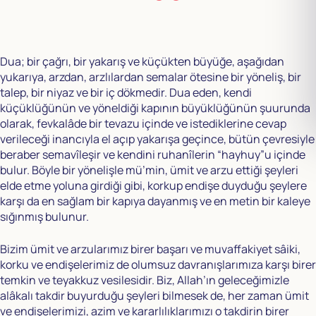
Dua; bir çağrı, bir yakarış ve küçükten büyüğe, aşağıdan
yukarıya, arzdan, arzlılardan semalar ötesine bir yöneliş, bir
talep, bir niyaz ve bir iç dökmedir. Dua eden, kendi
küçüklüğünün ve yöneldiği kapının büyüklüğünün şuurunda
olarak, fevkalâde bir tevazu içinde ve istediklerine cevap
verileceği inancıyla el açıp yakarışa geçince, bütün çevresiyle
beraber semavîleşir ve kendini ruhanîlerin “hayhuy”u içinde
bulur. Böyle bir yönelişle mü’min, ümit ve arzu ettiği şeyleri
elde etme yoluna girdiği gibi, korkup endişe duyduğu şeylere
karşı da en sağlam bir kapıya dayanmış ve en metin bir kaleye
sığınmış bulunur.
Bizim ümit ve arzularımız birer başarı ve muvaffakiyet sâiki,
korku ve endişelerimiz de olumsuz davranışlarımıza karşı birer
temkin ve teyakkuz vesilesidir. Biz, Allah’ın geleceğimizle
alâkalı takdir buyurduğu şeyleri bilmesek de, her zaman ümit
ve endişelerimizi, azim ve kararlılıklarımızı o takdirin birer