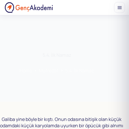
Skip
to
content
5.4. İlk Namaz
Home
Müfredat
5.4. İlk Namaz
Galiba yine böyle bir kıştı. Onun odasına bitişik olan küçük
odamdaki küçük karyolamda uyurken bir öpücük gibi alnımı