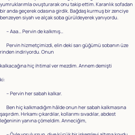
yumruklarımla ovuşturarak onu takip ettim. Karanlık sofadan
bir anda geçerek odasına girdik. Bağdaş kurmuş bir zenciye
benzeyen siyah ve alçak soba gürüldeyerek yanıyordu.
– Aaa… Pervin de kalkmış…
Pervin hizmetçimizdi, elin deki sarı güğümü sobanın üze
rinden indiriyordu. Onun
kalkacağına hiç ihtimal ver mezdim. Annem demişti
ki:
– Pervin her sabah kalkar.
Ben hiç kalkmadığım hâlde onun her sabah kalkmasına
şaşırdım. Hırkamı çıkardılar, kollarımı sıvadılar, abdest
leğeninin yanına çömeldim. Anneciğim,
– Öyle yorulursun, diye küçük bir iskemleyi altıma koydu,