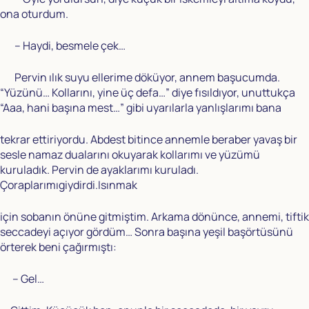
ona oturdum.
– Haydi, besmele çek…
Pervin ılık suyu ellerime döküyor, annem başucumda.
“Yüzünü… Kollarını, yine üç defa…” diye fısıldıyor, unuttukça
“Aaa, hani başına mest…” gibi uyarılarla yanlışlarımı bana
tekrar ettiriyordu. Abdest bitince annemle beraber yavaş bir
sesle namaz dualarını okuyarak kollarımı ve yüzümü
kuruladık. Pervin de ayaklarımı kuruladı.
Çoraplarımıgiydirdi.Isınmak
için sobanın önüne gitmiştim. Arkama dönünce, annemi, tiftik
seccadeyi açıyor gördüm… Sonra başına yeşil başörtüsünü
örterek beni çağırmıştı:
– Gel…