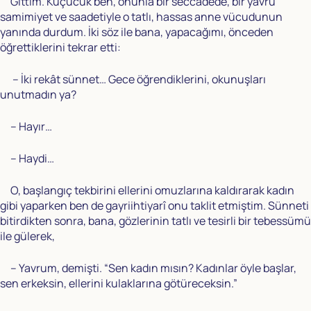
Gittim. Küçücük ben, onunla bir seccadede, bir yavru
samimiyet ve saadetiyle o tatlı, hassas anne vücudunun
yanında durdum. İki söz ile bana, yapacağımı, önceden
öğrettiklerini tekrar etti:
– İki rekât sünnet… Gece öğrendiklerini, okunuşları
unutmadın ya?
– Hayır…
– Haydi…
O, başlangıç tekbirini ellerini omuzlarına kaldırarak kadın
gibi yaparken ben de gayriihtiyarî onu taklit etmiştim. Sünneti
bitirdikten sonra, bana, gözlerinin tatlı ve tesirli bir tebessümü
ile gülerek,
– Yavrum, demişti. “Sen kadın mısın? Kadınlar öyle başlar,
sen erkeksin, ellerini kulaklarına götüreceksin.”