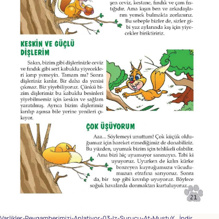
Varlikler-Peygamberimizi-Anlatiyor-03-Iz-Surucu-At-MustuY
İndir