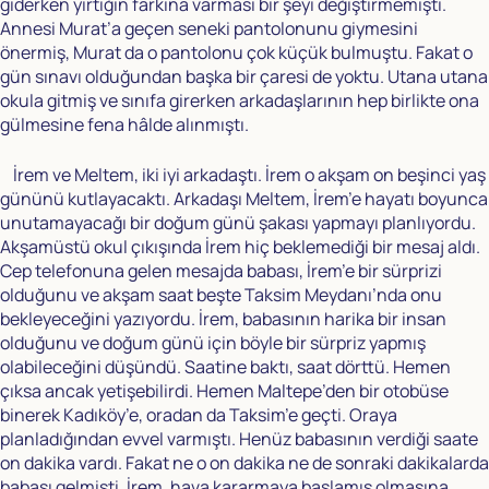
giderken yırtığın farkına varması bir şeyi değiştirmemişti.
Annesi Murat’a geçen seneki pantolonunu giymesini
önermiş, Murat da o pantolonu çok küçük bulmuştu. Fakat o
gün sınavı olduğundan başka bir çaresi de yoktu. Utana utana
okula gitmiş ve sınıfa girerken arkadaşlarının hep birlikte ona
gülmesine fena hâlde alınmıştı.
İrem ve Meltem, iki iyi arkadaştı. İrem o akşam on beşinci yaş
gününü kutlayacaktı. Arkadaşı Meltem, İrem’e hayatı boyunca
unutamayacağı bir doğum günü şakası yapmayı planlıyordu.
Akşamüstü okul çıkışında İrem hiç beklemediği bir mesaj aldı.
Cep telefonuna gelen mesajda babası, İrem’e bir sürprizi
olduğunu ve akşam saat beşte Taksim Meydanı’nda onu
bekleyeceğini yazıyordu. İrem, babasının harika bir insan
olduğunu ve doğum günü için böyle bir sürpriz yapmış
olabileceğini düşündü. Saatine baktı, saat dörttü. Hemen
çıksa ancak yetişebilirdi. Hemen Maltepe’den bir otobüse
binerek Kadıköy’e, oradan da Taksim’e geçti. Oraya
planladığından evvel varmıştı. Henüz babasının verdiği saate
on dakika vardı. Fakat ne o on dakika ne de sonraki dakikalarda
babası gelmişti. İrem, hava kararmaya başlamış olmasına