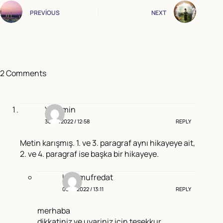
PREVIOUS
NEXT
2 Comments
Yasemin
30/10/2022 / 12:58
REPLY
Metin karışmış. 1. ve 3. paragraf aynı hikayeye ait,
2. ve 4. paragraf ise başka bir hikayeye.
Univmufredat
05/11/2022 / 13:11
REPLY
merhaba
dikkatiniz ve uyariniz icin tesekkur