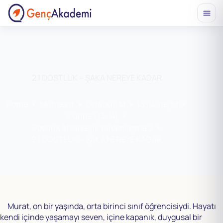
Skip
to
content
2.1 DOSTLUK – ŞAKA NEREYE KADAR
Home
Müfredat
Ortaokul M
13-14 Yaş M
2.Ünite (13-14)
Dostluk Arkadaşlık Yardımlaşma 2
2.1 DOSTLUK – ŞAKA NEREYE KADAR
Murat, on bir yaşında, orta birinci sınıf öğrencisiydi. Hayatı
kendi içinde yaşamayı seven, içine kapanık, duygusal bir