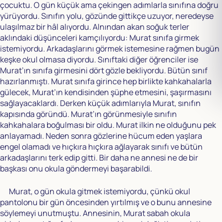
çocuktu. O gün küçük ama çekingen adımlarla sınıfına doğru
yürüyordu. Sınıfın yolu, gözünde gittikçe uzuyor, neredeyse
ulaşılmaz bir hâl alıyordu. Alnından akan soğuk terler
aklındaki düşünceleri kamçılıyordu: Murat sınıfa girmek
istemiyordu. Arkadaşlarını görmek istemesine rağmen bugün
keşke okul olmasa diyordu. Sınıftaki diğer öğrenciler ise
Murat’ın sınıfa girmesini dört gözle bekliyordu. Bütün sınıf
hazırlanmıştı. Murat sınıfa girince hep birlikte kahkahalarla
gülecek, Murat’ın kendisinden şüphe etmesini, şaşırmasını
sağlayacaklardı. Derken küçük adımlarıyla Murat, sınıfın
kapısında göründü. Murat’ın görünmesiyle sınıfın
kahkahalara boğulması bir oldu. Murat ilkin ne olduğunu pek
anlayamadı. Neden sonra gözlerine hücum eden yaşlara
engel olamadı ve hıçkıra hıçkıra ağlayarak sınıfı ve bütün
arkadaşlarını terk edip gitti. Bir daha ne annesi ne de bir
başkası onu okula göndermeyi başarabildi.
Murat, o gün okula gitmek istemiyordu, çünkü okul
pantolonu bir gün öncesinden yırtılmış ve o bunu annesine
söylemeyi unutmuştu. Annesinin, Murat sabah okula