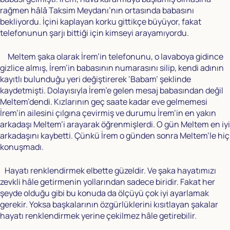
rağmen hâlâ Taksim Meydanı’nın ortasında babasını
bekliyordu. İçini kaplayan korku gittikçe büyüyor, fakat
telefonunun şarjı bittiği için kimseyi arayamıyordu.
Meltem şaka olarak İrem’in telefonunu, o lavaboya gidince
gizlice almış, İrem’in babasının numarasını silip, kendi adının
kayıtlı bulunduğu yeri değiştirerek ‘Babam’ şeklinde
kaydetmişti. Dolayısıyla İrem’e gelen mesaj babasından değil
Meltem’dendi. Kızlarının geç saate kadar eve gelmemesi
İrem’in ailesini çılgına çevirmiş ve durumu İrem’in en yakın
arkadaşı Meltem’i arayarak öğrenmişlerdi. O gün Meltem en iyi
arkadaşını kaybetti. Çünkü İrem o günden sonra Meltem’le hiç
konuşmadı.
Hayatı renklendirmek elbette güzeldir. Ve şaka hayatımızı
zevkli hâle getirmenin yollarından sadece biridir. Fakat her
şeyde olduğu gibi bu konuda da ölçüyü çok iyi ayarlamak
gerekir. Yoksa başkalarının özgürlüklerini kısıtlayan şakalar
hayatı renklendirmek yerine çekilmez hâle getirebilir.