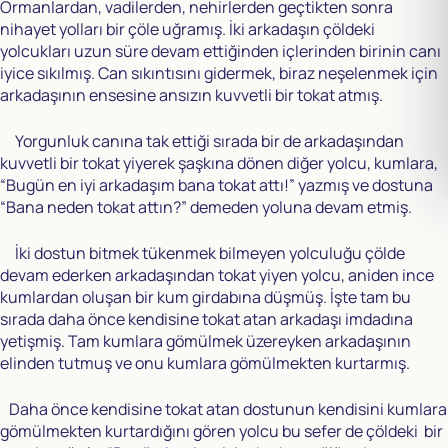
Ormanlardan, vadilerden, nehirlerden geçtikten sonra
nihayet yolları bir çöle uğramış. İki arkadaşın çöldeki
yolcukları uzun süre devam ettiğinden içlerinden birinin canı
iyice sıkılmış. Can sıkıntısını gidermek, biraz neşelenmek için
arkadaşının ensesine ansızın kuvvetli bir tokat atmış.
Yorgunluk canına tak ettiği sırada bir de arkadaşından
kuvvetli bir tokat yiyerek şaşkına dönen diğer yolcu, kumlara,
“Bugün en iyi arkadaşım bana tokat attı!” yazmış ve dostuna
“Bana neden tokat attın?” demeden yoluna devam etmiş.
İki dostun bitmek tükenmek bilmeyen yolculuğu çölde
devam ederken arkadaşından tokat yiyen yolcu, aniden ince
kumlardan oluşan bir kum girdabına düşmüş. İşte tam bu
sırada daha önce kendisine tokat atan arkadaşı imdadına
yetişmiş. Tam kumlara gömülmek üzereyken arkadaşının
elinden tutmuş ve onu kumlara gömülmekten kurtarmış.
Daha önce kendisine tokat atan dostunun kendisini kumlara
gömülmekten kurtardığını gören yolcu bu sefer de çöldeki bir