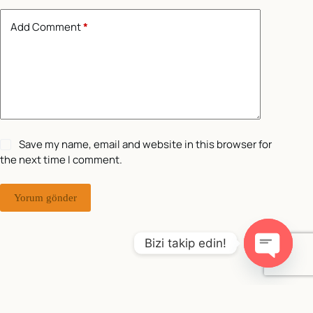
Add Comment
*
Save my name, email and website in this browser for
the next time I comment.
Yorum gönder
Bizi takip edin!
O
p
e
Copyright © 2026 - WordPress Theme by
Creative