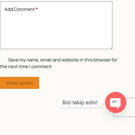
Add Comment
*
Save my name, email and website in this browser for
the next time I comment.
Yorum gönder
Bizi takip edin!
O
p
e
Copyright © 2026 - WordPress Theme by
Creative
n