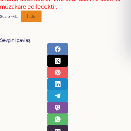
müzakare edilecektir.
Sozler-ML
İndir
Sevgini paylaş