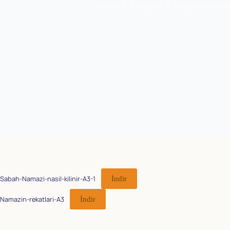
Home
Kamplar
Afişler ile Mü
Sabah-Namazi-nasil-kilinir-A3-1
İndir
Namazin-rekatlari-A3
İndir