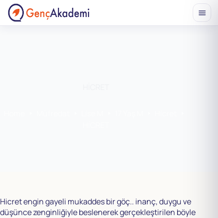
Skip
to
content
HİCRET
Home
Müfredat
Lise M
17 Yaş M
Hicret
HİCRET
Hicret engin gayeli mukaddes bir göç.. inanç, duygu ve
düşünce zenginliğiyle beslenerek gerçekleştirilen böyle