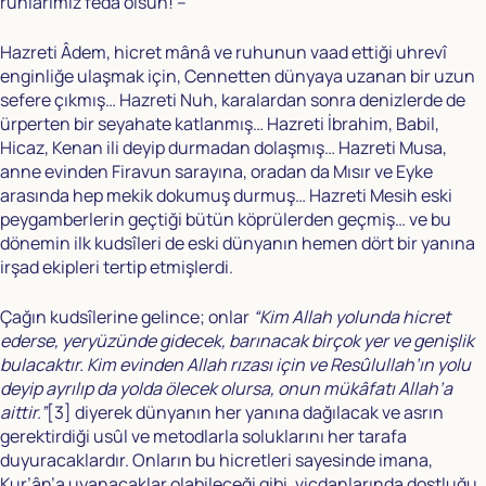
ruhlarımız feda olsun! –
Hazreti Âdem, hicret mânâ ve ruhunun vaad ettiği uhrevî
enginliğe ulaşmak için, Cennetten dünyaya uzanan bir uzun
sefere çıkmış… Hazreti Nuh, karalardan sonra denizlerde de
ürperten bir seyahate katlanmış… Hazreti İbrahim, Babil,
Hicaz, Kenan ili deyip durmadan dolaşmış… Hazreti Musa,
anne evinden Firavun sarayına, oradan da Mısır ve Eyke
arasında hep mekik dokumuş durmuş… Hazreti Mesih eski
peygamberlerin geçtiği bütün köprülerden geçmiş… ve bu
dönemin ilk kudsîleri de eski dünyanın hemen dört bir yanına
irşad ekipleri tertip etmişlerdi.
Çağın kudsîlerine gelince; onlar
“Kim Allah yolunda hicret
ederse, yeryüzünde gidecek, barınacak birçok yer ve genişlik
bulacaktır. Kim evinden Allah rızası için ve Resûlullah’ın yolu
deyip ayrılıp da yolda ölecek olursa, onun mükâfatı Allah’a
aittir.”
[3]
diyerek dünyanın her yanına dağılacak ve asrın
gerektirdiği usûl ve metodlarla soluklarını her tarafa
duyuracaklardır. Onların bu hicretleri sayesinde imana,
Kur’ân’a uyanacaklar olabileceği gibi, vicdanlarında dostluğu