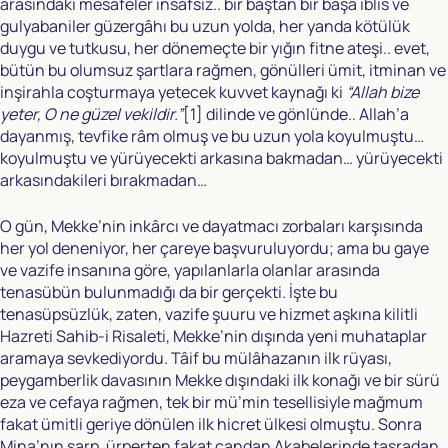
arasındaki mesafeler insafsız.. bir baştan bir başa iblis ve
gulyabaniler güzergâhı bu uzun yolda, her yanda kötülük
duygu ve tutkusu, her dönemeçte bir yığın fitne ateşi.. evet,
bütün bu olumsuz şartlara rağmen, gönülleri ümit, itminan ve
inşirahla coşturmaya yetecek kuvvet kaynağı ki
“Allah bize
yeter, O ne güzel vekildir.”
[1]
dilinde ve gönlünde.. Allah’a
dayanmış, tevfike râm olmuş ve bu uzun yola koyulmuştu…
koyulmuştu ve yürüyecekti arkasına bakmadan… yürüyecekti
arkasındakileri bırakmadan…
O gün, Mekke’nin inkârcı ve dayatmacı zorbaları karşısında
her yol deneniyor, her çareye başvuruluyordu; ama bu gaye
ve vazife insanına göre, yapılanlarla olanlar arasında
tenasübün bulunmadığı da bir gerçekti. İşte bu
tenasüpsüzlük, zaten, vazife şuuru ve hizmet aşkına kilitli
Hazreti Sahib-i Risaleti, Mekke’nin dışında yeni muhataplar
aramaya sevkediyordu. Tâif bu mülâhazanın ilk rüyası,
peygamberlik davasının Mekke dışındaki ilk konağı ve bir sürü
eza ve cefaya rağmen, tek bir mü’min tesellisiyle mağmum
fakat ümitli geriye dönülen ilk hicret ülkesi olmuştu. Sonra
Mina’nın sarp, ürperten fakat candan Akabelerinde taşradan