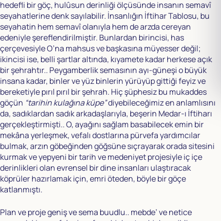
hedefli bir göç, hulûsun derinliği ölçüsünde insanın semavî
seyahatlerine denk sayılabilir. İnsanlığın İftihar Tablosu, bu
seyahatin hem semavî olanıyla hem de arzda cereyan
edeniyle şereflendirilmiştir. Bunlardan birincisi, has
çerçevesiyle O’na mahsus ve başkasına müyesser değil;
ikincisi ise, belli şartlar altında, kıyamete kadar herkese açık
bir şehrahtır.. Peygamberlik semasının ayı-güneşi o büyük
insana kadar, binler ve yüz binlerin yürüyüp gittiği feyiz ve
bereketiyle pırıl pırıl bir şehrah. Hiç şüphesiz bu mukaddes
göçün
“tarihin kulağına küpe”
diyebileceğimiz en anlamlısını
da, sadıklardan sadık arkadaşlarıyla, beşerin Medar-ı İftiharı
gerçekleştirmişti.. O, ayağını sağlam basabilecek emin bir
mekâna yerleşmek, vefalı dostlarına pürvefa yardımcılar
bulmak, arzın göbeğinden göğsüne sıçrayarak orada sitesini
kurmak ve yepyeni bir tarih ve medeniyet projesiyle iç içe
derinlikleri olan evrensel bir dine insanları ulaştıracak
köprüler hazırlamak için, emri öteden, böyle bir göçe
katlanmıştı.
Plan ve proje geniş ve sema buudlu.. mebde’ ve netice