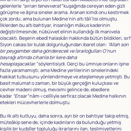
gelenlerle
“sırran tenevverat”
kuşağında cereyan eden gizli
görüşme ve âşina sineler arama. Aranan kimdi onu kestirmek
çok zordu; ama bulunan Medine’nin altı tâli’lisi olmuştu.
İlklerden bu altı bahtiyar, insanlığın mâkus kaderinin
değiştirilmesinde, nübüvvet elinin kullandığı ilk manivela
olacaktı. Beşerin ebedî halaskârı hakkında bütün bildikleri, sırf
Siyon cakası bir kulak dolgunluğundan ibaret olan:
“Allah son
bir peygamber daha gönderecek ve İsrailoğulları O’nun
bayrağı altında cihanla bir kere daha
hesaplaşacaklar.”
söylentisiydi. Gerçi bu ümniye onların işine
fazla yaramamıştı; ama Medine yerlilerinin sinelerindeki
hakikat tutkusunu yönlendirmeye ve ateşlemeye yetmişti. Bu
basit malumat o zaman, bir büyük gerçeğin kuluçkası ve
cevher madeni olmuş, mevsimi gelince de, ebedlere
kadar
“Ensar”
nâm-ı celîliyle serfiraz olacak Medine halkının
etekleri mücevherlerle dolmuştu.
Bu ilk altı kutluyu, daha sonra, ayrı bir on bahtiyar takip etmiş,
müteâkip sene de, içinde kadınların da bulunduğu yetmiş
kişilik bir kudsîler topluluğu ikrarlarını ilan, teslimiyetlerini