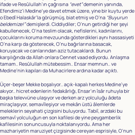
ifade ve Resûlullah’ın çağrısına
“evet”
demenin yanında,
Efendimiz’i Medine’ye davet etmek üzere, yine bir kuytu yerde
o Ebedî Halaskâr’la görüşmüş, biat etmiş ve O’na
“Buyurun
beldemize!”
demişlerdi. Ciddiydiler; O’nun getirdiği her şeyi
kabullenecek, O’na teslim olacak, nefislerini, kadınlarını,
çocuklarını koruma mevzuunda gösterdikleri aynı hassasiyeti
O’na karşı da gösterecek, O’nu bağırlarına basacak,
koruyacak ve canlarından aziz tutacaklardı. Bunun
karşılığında da Allah onlara Cennet vaad ediyordu. Anlaşma
tamam.. Resûlullah mütebessim.. Ensar memnun.. ve
Medine’nin kapıları da Muhacirlere ardına kadar açıktı.
Üçer-beşer Mekke boşalıyor.. açık-kapalı herkes Medine’ye
akıyor.. hicret edenlerin fedakârlığı, Ensar’ın îsâr ruhuyla bir
başka televvüne ulaşıyor ve derken arz yolculuğu âdeta
miraçlaşıyor, semavîleşiyor ve mekân üstü âlemlerde
meleklerin seyahati çizgisini buluyordu. Tabiî, arzdaki bu
semavî yolculuğun en son kafilesi de yine peygamberlik
kafilesinin sonuncusuyla noktalanıyordu. Ama her
mazhariyetin maruziyet çizgisinde cereyan esprisiyle, O’nun