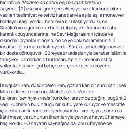
hicreti de
“Belanın en çetini hep peygamberlerin
başına…”
[2]
esasına göre gerçekleşiyor ve o korkunç ölüm
vadileri teslimiyet ve tefviz kanatlarıyla aşıla aşıla münevver
beldeye ulaşılıyordu.. hem öyle bir ulaşılıyordu ki, ne
Sürâka’nın o günkü ruh haleti itibarıyla sirkatinden daha
karanlık düşüncelerine, ne Sevr Mağarasının içinde ve
dışındaki çıyanların ağına, ne de yoldaki haramilerin fiilî
insafsızlığına maruz kalınıyordu. Sürâka sahabeliğe namzet
bir dosta dönüşüyor.. Büreyde arkadaşlarıyla beraber İslâm’la
tanışıyor.. ve derken o Gül İnsan, tipinin-boranın estiği
yollarda, her yanı gül bahçesine çevire çevire köyüne
yürüyordu…
Duyguları kan, düşünceleri kan, gözleri kan bir sürü kanlı deli
Mekke’de esire dursun; Allah Resûlü, Medine
halkının
“seniyye-i veda”
türküleri arasında otağını, bugünkü
yeşil kubbenin bulunduğu bir kutlu yere kuruyor ve mescitle
iç içe mübarek hanesine yerleşiyordu… yerleşiyor, sonra da
İlâhî mesaj ve ruhunun ilhamlarıyla çevreye hayat üflemeye
başlıyordu. –O hayatın kaynağına da, onu üfleyene de