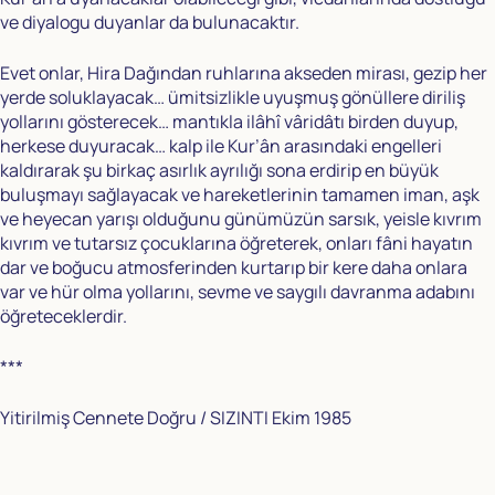
ve diyalogu duyanlar da bulunacaktır.
Evet onlar, Hira Dağından ruhlarına akseden mirası, gezip her
yerde soluklayacak… ümitsizlikle uyuşmuş gönüllere diriliş
yollarını gösterecek… mantıkla ilâhî vâridâtı birden duyup,
herkese duyuracak… kalp ile Kur’ân arasındaki engelleri
kaldırarak şu birkaç asırlık ayrılığı sona erdirip en büyük
buluşmayı sağlayacak ve hareketlerinin tamamen iman, aşk
ve heyecan yarışı olduğunu günümüzün sarsık, yeisle kıvrım
kıvrım ve tutarsız çocuklarına öğreterek, onları fâni hayatın
dar ve boğucu atmosferinden kurtarıp bir kere daha onlara
var ve hür olma yollarını, sevme ve saygılı davranma adabını
öğreteceklerdir.
***
Yitirilmiş Cennete Doğru / SIZINTI Ekim 1985