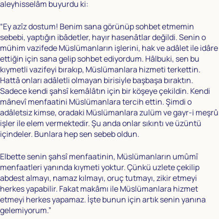
aleyhisselâm buyurdu ki:
“Ey azîz dostum! Benim sana görünüp sohbet etmemin
sebebi, yaptığın ibâdetler, hayır hasenâtlar değildi. Senin o
mühim vazifede Müslümanların işlerini, hak ve adâlet ile idâre
ettiğin için sana gelip sohbet ediyordum. Hâlbuki, sen bu
kıymetli vazifeyi bırakıp, Müslümanlara hizmeti terkettin.
Hattâ onları adâletli olmayan birisiyle başbaşa bıraktın.
Sadece kendi şahsî kemâlâtın için bir köşeye çekildin. Kendi
mânevî menfaatini Müslümanlara tercih ettin. Şimdi o
adâletsiz kimse, oradaki Müslümanlara zulüm ve gayr-i meşrû
işler ile elem vermektedir. Şu anda onlar sıkıntı ve üzüntü
içindeler. Bunlara hep sen sebeb oldun.
Elbette senin şahsî menfaatinin, Müslümanların umûmî
menfaatleri yanında kıymeti yoktur. Çünkü uzlete çekilip
abdest almayı, namaz kılmayı, oruç tutmayı, zikir etmeyi
herkes yapabilir. Fakat makâmı ile Müslümanlara hizmet
etmeyi herkes yapamaz. İşte bunun için artık senin yanına
gelemiyorum.”