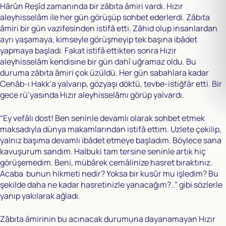
Hârûn Reşîd zamanında bir zâbıta âmiri vardı. Hızır
aleyhisselâm ile her gün görüşüp sohbet ederlerdi. Zâbıta
âmiri bir gün vazifesinden istifâ etti. Zâhid olup insanlardan
ayrı yaşamaya, kimseyle görüşmeyip tek başına ibâdet
yapmaya başladı. Fakat istifâ ettikten sonra Hızır
aleyhisselâm kendisine bir gün dahî uğramaz oldu. Bu
duruma zâbıta âmiri çok üzüldü. Her gün sabahlara kadar
Cenâb-ı Hakk’a yalvarıp, gözyaşı döktü, tevbe-istiğfâr etti. Bir
gece rü’yasında Hızır aleyhisselâmı görüp yalvardı.
“Ey vefâlı dost! Ben seninle devamlı olarak sohbet etmek
maksadıyla dünya makamlarından istifâ ettim. Uzlete çekilip,
yalnız başıma devamlı ibâdet etmeye başladım. Böylece sana
kavuşurum sandım. Halbuki tam tersine seninle artık hiç
görüşemedim. Beni, mübârek cemâlinize hasret bıraktınız.
Acaba bunun hikmeti nedir? Yoksa bir kusûr mu işledim? Bu
şekilde daha ne kadar hasretinizle yanacağım?..” gibi sözlerle
yanıp yakılarak ağladı.
Zâbıta âmirinin bu acınacak durumuna dayanamayan Hızır