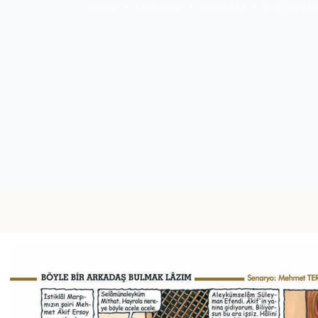
Home
Müfredat
İlkokul M
9-10 Yaş M