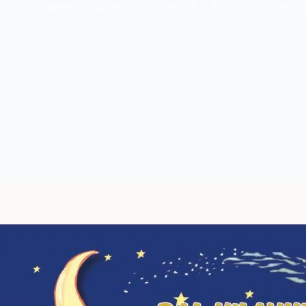
Home
Müfredat
İlkokul M
8 Yaş M
25.Hafta