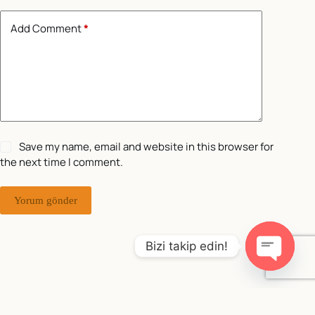
Add Comment
*
Save my name, email and website in this browser for
the next time I comment.
Yorum gönder
Bizi takip edin!
O
p
e
Copyright © 2026 - WordPress Theme by
Creative