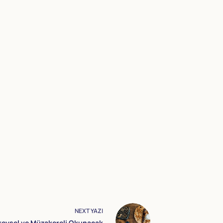
NEXT
YAZI
reysel ve Müzakereli Okunacak