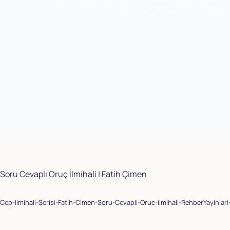
Bireysel Okunacak Kitap (Kol
Soru Cevaplı Oruç İlmihali | Fatih Çimen
Cep-Ilmihali-Serisi-Fatih-Cimen-Soru-Cevapli-Oruc-ilmihali-RehberYayinlari