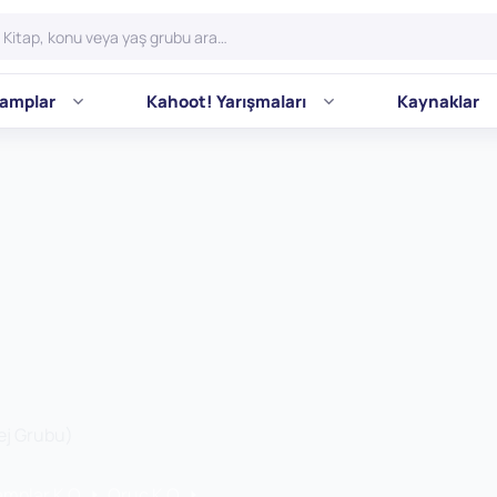
amplar
Kahoot! Yarışmaları
Kaynaklar
ej Grubu)
amplar K O
Oruç K O