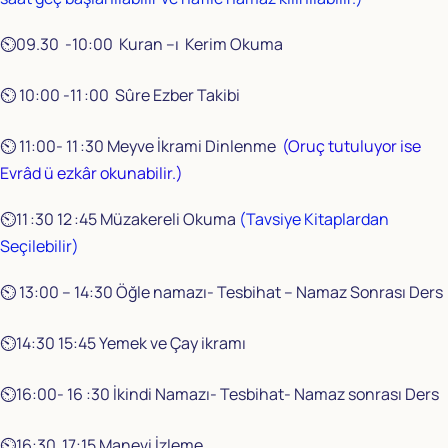
⏲️09.30 -10:00 Kuran –ı Kerim Okuma
⏲️ 10:00 -11 :00 Sûre Ezber Takibi
⏲️ 11:00- 11 :30 Meyve İkrami Dinlenme
(Oruç tutuluyor ise
Evrâd ü ezkâr okunabilir.)
⏲️11 :30 12 :45 Müzakereli Okuma
(Tavsiye Kitaplardan
Seçilebilir)
⏲️ 13:00 – 14:30 Öğle namazı- Tesbihat – Namaz Sonrası Ders
⏲️14:30 15:45 Yemek ve Çay ikramı
⏲️16:00- 16 :30 İkindi Namazı- Tesbihat- Namaz sonrası Ders
⏲️16:30 17:15 Manevi İzleme