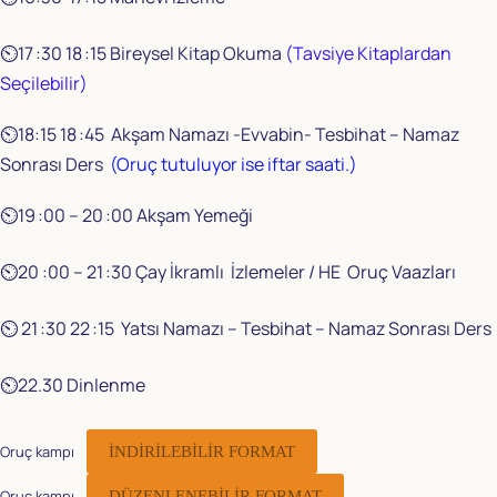
⏲️17 :30 18 :15 Bireysel Kitap Okuma
(Tavsiye Kitaplardan
Seçilebilir)
⏲️18:15 18 :45 Akşam Namazı -Evvabin- Tesbihat – Namaz
Sonrası Ders
(Oruç tutuluyor ise iftar saati.)
⏲️19 :00 – 20 :00 Akşam Yemeği
⏲️20 :00 – 21 :30 Çay İkramlı İzlemeler / HE Oruç Vaazları
⏲️ 21 :30 22 :15 Yatsı Namazı – Tesbihat – Namaz Sonrası Ders
⏲️22.30 Dinlenme
Oruç kampı
İNDİRİLEBİLİR FORMAT
Oruç kampı
DÜZENLENEBİLİR FORMAT