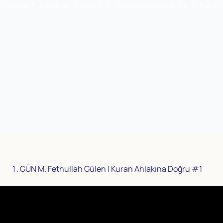
Home
Kamplar
Lise K
Tematik Kamplar K L
Kuran 
GÜN M. Fethullah Gülen | Kuran Ahlakına Doğru #1