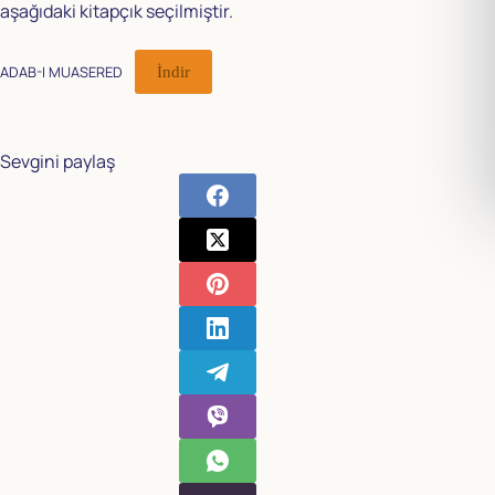
aşağıdaki kitapçık seçilmiştir.
ADAB-I MUASERED
İndir
Sevgini paylaş