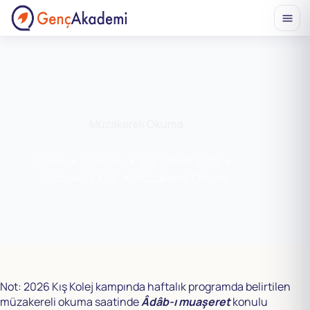
Skip
to
content
Müzakereli Okuma
Home
Kamplar
KIŞ KAMPI 2026
Ortaokul KK26
Müzakereli Okuma
Not: 2026 Kış Kolej kampında haftalık programda belirtilen
müzakereli okuma saatinde
Âdâb-ı muaşeret
konulu