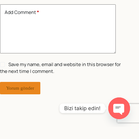
Add Comment
*
Save my name, email and website in this browser for
the next time I comment.
Yorum gönder
Bizi takip edin!
O
p
e
Copyright © 2026 - WordPress Theme by
Creative