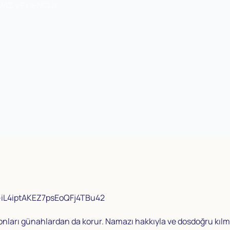
AZ VE GENÇLİK
7-iL4iptAKEZ7psEoQFj4TBu42
onları günahlardan da korur. Namazı hakkıyla ve dosdoğru kılma