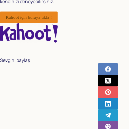
kendinizi deneyebilirsiniz.
Kahoot için buraya tıkla !
Sevgini paylaş