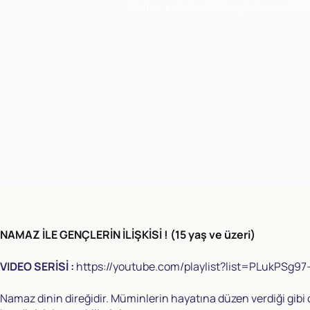
Home
Kahoot! Yarışmaları
NAM
NAMAZ İLE GENÇLERİN İLİŞKİSİ !
(15 yaş ve üzeri)
VIDEO SERİSİ :
https://youtube.com/playlist?list=PLukPSg9
Namaz dinin direğidir. Müminlerin hayatına düzen verdiği gibi 