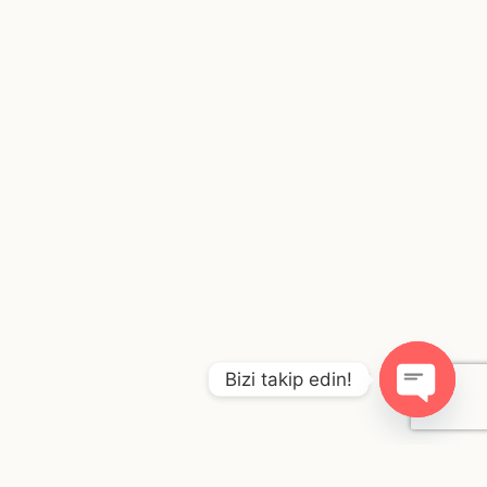
Bizi takip edin!
O
p
e