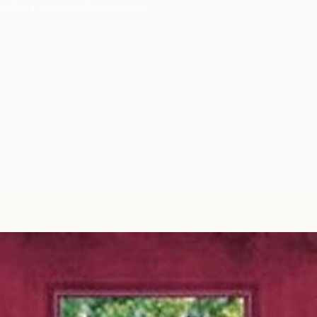
aş OH
Seyda 2 Barla Hayatı