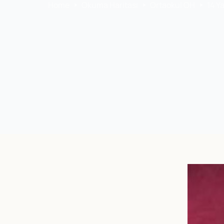
Home
Okuma Haritası
Ortaokul OH
14 Y