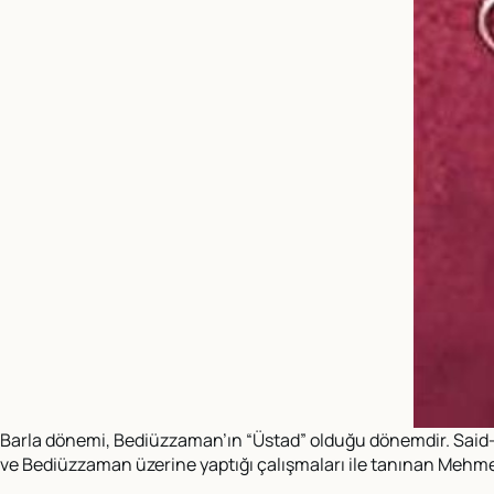
Barla dönemi, Bediüzzaman’ın “Üstad” olduğu dönemdir. Said-i N
ve Bediüzzaman üzerine yaptığı çalışmaları ile tanınan Mehmet A