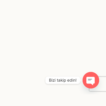
Bizi takip edin!
O
p
e
n