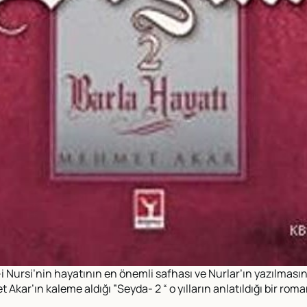
ursi’nin hayatının en önemli safhası ve Nurlar’ın yazılmasına v
kar’ın kaleme aldığı ”Seyda- 2 “ o yılların anlatıldığı bir roma