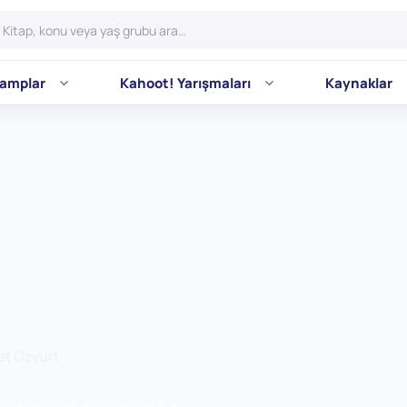
amplar
Kahoot! Yarışmaları
Kaynaklar
t Ozyurt
 Kategori OH
2.Seviye 3