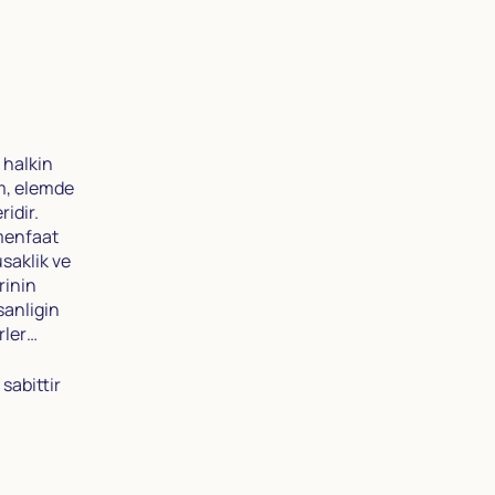
 halkin
im, elemde
ridir.
 menfaat
saklik ve
rinin
sanligin
rler…
sabittir