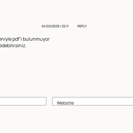
04/02/2025 / 22:11
REPLY
eniyle pdf’i bulunmuyor
edebilirsiniz.
Website