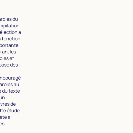
aroles du
mpilation
élection a
n fonction
mportante
ran, les
oles et
 base des
 encouragé
aroles au
e du texte
’un
uvres de
tte étude
hète a
ses