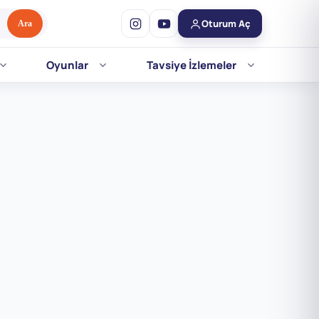
Oturum Aç
Ara
Oyunlar
Tavsiye İzlemeler