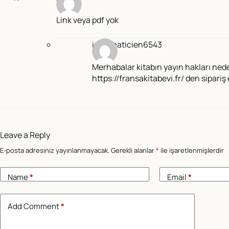
Link veya pdf yok
informaticien6543
Merhabalar kitabın yayın hakları ned
https://fransakitabevi.fr/
den sipariş 
Leave a Reply
E-posta adresiniz yayınlanmayacak.
Gerekli alanlar
*
ile işaretlenmişlerdir
Name
*
Email
*
Add Comment
*