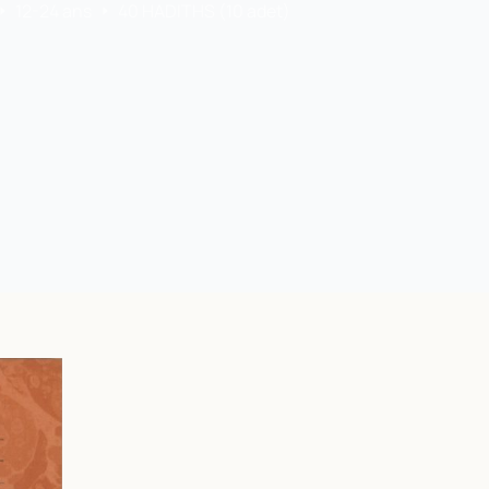
12-24 ans
40 HADITHS (10 adet)