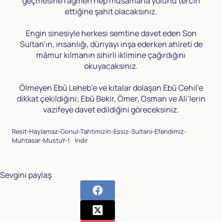
geçmesine rağmen hep müsamaha yolunu tercih
ettiğine şahit olacaksınız.
Engin sinesiyle herkesi semtine davet eden Son
Sultan’ın, insanlığı, dünyayı inşa ederken ahireti de
mâmur kılmanın sihirli iklimine çağırdığını
okuyacaksınız.
Ölmeyen Ebû Leheb’e ve kıtalar dolaşan Ebû Cehil’e
dikkat çekildiğini; Ebû Bekir, Ömer, Osman ve Ali’lerin
vazifeye davet edildiğini göreceksiniz.
Resit-Haylamaz-Gonul-Tahtimizin-Essiz-Sultani-Efendimiz-
Muhtasar-MustuY-1
İndir
Sevgini paylaş