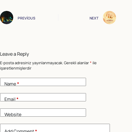
PREVIOUS
NEXT
Leave a Reply
E-posta adresiniz yayınlanmayacak.
Gerekli alanlar
*
ile
işaretlenmişlerdir
Name
*
Email
*
Website
Add Comment
*