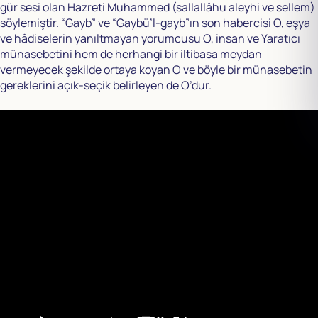
gür sesi olan Hazreti Muhammed (sallallâhu aleyhi ve sellem)
söylemiştir. “Gayb” ve “Gaybü’l-gayb”ın son habercisi O, eşya
ve hâdiselerin yanıltmayan yorumcusu O, insan ve Yaratıcı
münasebetini hem de herhangi bir iltibasa meydan
vermeyecek şekilde ortaya koyan O ve böyle bir münasebetin
gereklerini açık-seçik belirleyen de O’dur.