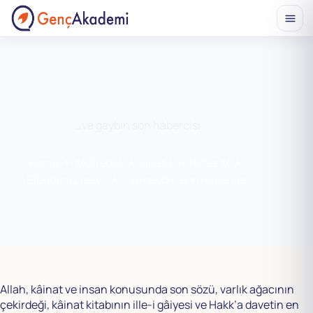
Skip
to
content
…ve gaybin son habercisi
Home
Müfredat
Lise M
16 Yaş M
Efendimiz (sav)
…ve gaybin son habercisi
Allah, kâinat ve insan konusunda son sözü, varlık ağacının
çekirdeği, kâinat kitabının ille-i gâiyesi ve Hakk’a davetin en