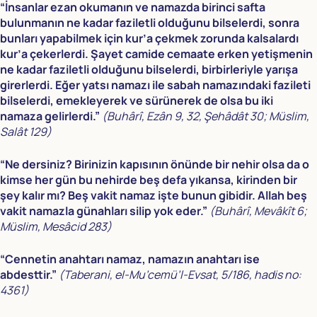
“İnsanlar ezan okumanın ve namazda birinci safta
bulunmanın ne kadar faziletli olduğunu bilselerdi, sonra
bunları yapabilmek için kur’a çekmek zorunda kalsalardı
kur’a çekerlerdi. Şayet camide cemaate erken yetişmenin
ne kadar faziletli olduğunu bilselerdi, birbirleriyle yarışa
girerlerdi. Eğer yatsı namazı ile sabah namazındaki fazileti
bilselerdi, emekleyerek ve sürünerek de olsa bu iki
namaza gelirlerdi.”
(Buhârî, Ezân 9, 32, Şehâdât 30; Müslim,
Salât 129)
“Ne dersiniz? Birinizin kapısının önünde bir nehir olsa da o
kimse her gün bu nehirde beş defa yıkansa, kirinden bir
şey kalır mı? Beş vakit namaz işte bunun gibidir. Allah beş
vakit namazla günahları silip yok eder.”
(Buhârî, Mevâkît 6;
Müslim, Mesâcid 283)
“Cennetin anahtarı namaz, namazın anahtarı ise
abdesttir.”
(Taberani, el-Mu’cemü’l-Evsat, 5/186, hadis no:
4361)