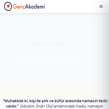
Skip
to
content
HADİSLERLE NAMAZ
Home
Müfredat
Lise M
15 Yaş M
Namaz(15)
HADİSLERLE NAMAZ
“Muhakkak ki, kişi ile şirk ve küfür arasında namazın terki
vardır.”
(Müslim, Îmân 134)
anlamındaki hadis, namazın