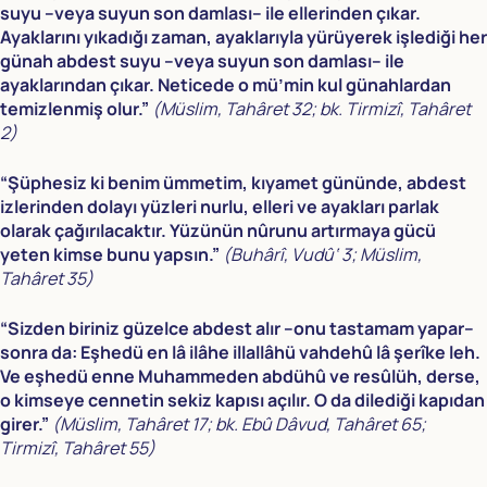
suyu –veya suyun son damlası– ile ellerinden çıkar.
Ayaklarını yıkadığı zaman, ayaklarıyla yürüyerek işlediği her
günah abdest suyu –veya suyun son damlası– ile
ayaklarından çıkar. Neticede o mü’min kul günahlardan
temizlenmiş olur.”
(Müslim, Tahâret 32; bk. Tirmizî, Tahâret
2)
“Şüphesiz ki benim ümmetim, kıyamet gününde, abdest
izlerinden dolayı yüzleri nurlu, elleri ve ayakları parlak
olarak çağırılacaktır. Yüzünün nûrunu artırmaya gücü
yeten kimse bunu yapsın.”
(Buhârî, Vudû‘ 3; Müslim,
Tahâret 35)
“Sizden biriniz güzelce abdest alır –onu tastamam yapar–
sonra da: Eşhedü en lâ ilâhe illallâhü vahdehû lâ şerîke leh.
Ve eşhedü enne Muhammeden abdühû ve resûlüh, derse,
o kimseye cennetin sekiz kapısı açılır. O da dilediği kapıdan
girer.”
(Müslim, Tahâret 17; bk. Ebû Dâvud, Tahâret 65;
Tirmizî, Tahâret 55)