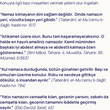
Konuyla ilgili bazı rivayetleri vermek yeterli olur inşallah:
“Namaz kılmayanın dini sağlam değildir. Dinde namazın
yeri, vücutta başın yeri gibidir.”
(Taberânî, el-Mu’cemu’s-
Sağîr, hadis no: 107)
“İstikamet üzere olun. Bunu tam başaramayacaksınız. O
halde en hayırlı ameliniz namazdır. Kamil müminden
başkası iyi abdest almaya ve abdestli kalmaya özen
gösteremez.”
(İbni Mâce, Tahare: 4; Muvatta, Tahare: 36;
Müsned, 5/363)
“Kul namaza durduğunda, bütün günahları getirilir. Başı ve
omuzları üzerine konulur. Rüku ve secdeye gittikçe
dökülür, o insandan ayrılır.”
(Taberânî, el-Mu’cemu’s-Sağîr,
hadis no: 794)
“Yatsı namazını cemaatle kılan, gecenin yarısını, sabahı da
cemaatle kılan, gecenin tamamını ibâdetle geçirmiş
sayılır.”
(Ebû Davûd, Salat, 45)