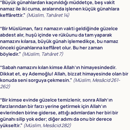
“Büyük günahlardan kaçınıldığı müddetçe, beş vakit
namaz ile iki cuma, aralarında işlenen küçük günahlara
keffârettir.”
(Müslim, Tahâret 14)
“Bir Müslüman, farz namazın vakti geldiğinde güzelce
abdest alır, huşû içinde ve rükûunu da tam yaparak
namazını kılarsa, büyük günah işlemedikçe, bu namaz
önceki günahlarına keffâret olur. Bu her zaman
böyledir.”
(Müslim, Tahâret 7)
“Sabah namazını kılan kimse Allah’ın himayesindedir.
Dikkat et, ey Ademoğlu! Allah, bizzat himayesinde olan bir
konuda seni sorguya çekmesin.”
(Müslim, Mesâcid 261-
262)
“Bir kimse evinde güzelce temizlenir, sonra Allah’ın
farzlarından bir farzı yerine getirmek için Allah’ın
evlerinden birine giderse, attığı adımlardan her biri bir
günahı silip yok eder; diğer adımı da onu bir derece
yükseltir.”
(Müslim, Mesâcid 282)