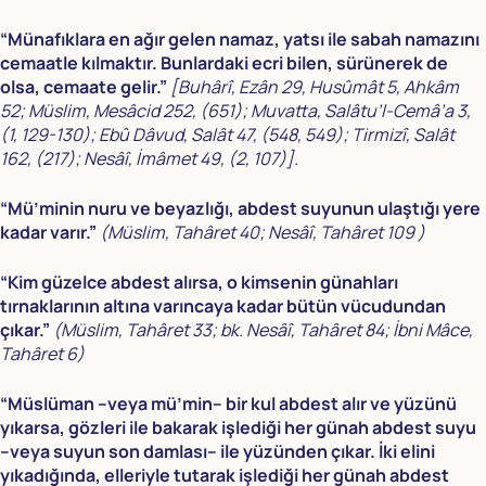
“Münafıklara en ağır gelen namaz, yatsı ile sabah namazını
cemaatle kılmaktır. Bunlardaki ecri bilen, sürünerek de
olsa, cemaate gelir.”
[Buhârî, Ezân 29, Husûmât 5, Ahkâm
52; Müslim, Mesâcid 252, (651); Muvatta, Salâtu’l-Cemâ’a 3,
(1, 129-130); Ebû Dâvud, Salât 47, (548, 549); Tirmizî, Salât
162, (217); Nesâî, İmâmet 49, (2, 107)].
“Mü’minin nuru ve beyazlığı, abdest suyunun ulaştığı yere
kadar varır.”
(Müslim, Tahâret 40; Nesâî, Tahâret 109 )
“Kim güzelce abdest alırsa, o kimsenin günahları
tırnaklarının altına varıncaya kadar bütün vücudundan
çıkar.”
(Müslim, Tahâret 33; bk. Nesâî, Tahâret 84; İbni Mâce,
Tahâret 6)
“Müslüman –veya mü’min– bir kul abdest alır ve yüzünü
yıkarsa, gözleri ile bakarak işlediği her günah abdest suyu
–veya suyun son damlası– ile yüzünden çıkar. İki elini
yıkadığında, elleriyle tutarak işlediği her günah abdest