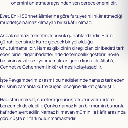
önemini anlatması açısından son derece önemlidir.
Evet, Ehl-i Sünnet âlimlerine göre farziyetini inkâr etmediği
müddetçe namaz kılmayan birisi kâfir olmaz.
Ancak namazı terk etmek büyük günahlardandır. Her bir
günah içerisinde küfre gidecek bir yol olduğu
unutulmamalıdır. Namaz gibi dinin direği olan bir ibadeti terk
eden birisi, diğer ibadetlerinde de tembellik gösterir. Böyle
birisinin vazifesini yapmamaktan gelen korku ile Allah’ı,
Cennet ve Cehennemi inkâr etmesi kolaylaşabilir.
İşte Peygamberimiz (asm) bu hadislerinde namazı terk eden
birisinin zamanla küfre düşebileceğine dikkat çekmiştir.
Hadisten maksat, sûreten/görünüşte küfür ve kâfirlere
benzemek de olabilir. Çünkü namaz kılan bir mümin bununla
kafirden ayırt edilir. Namaz kılmayan mümin ile kâfir arasında
görünüşte bir fark bulunmamaktadır.