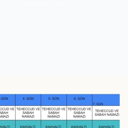
 YK26
Örnek Haftalık Program