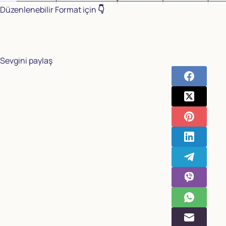
Düzenlenebilir Format için
👇
Sevgini paylaş