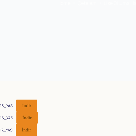
Home
Çetelem
Lise Okuma Har
15_YAS
İndir
16_YAS
İndir
17_YAS
İndir