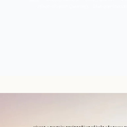
Hilkat-i Evvelin Çekirdeği – Efendiler Efe