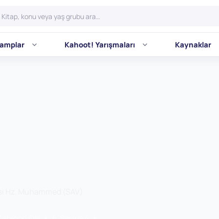
amplar
Kahoot! Yarışmaları
Kaynaklar
ndisi Hz. Muhammed (SAV)
Kategori OH
4. Seviye 4