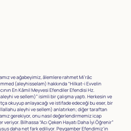
mız ve ağabeyimiz, âlemlere rahmet Mi’râc
med (aleyhisselam) hakkında “Hilkat-i Evvelin
cının En Kâmil Meyvesi Efendiler Efendisi Hz.
eyhi ve sellem)” isimli bir çalışma yaptı. Herkesin ve
tça okuyup anlayacağı ve istifade edeceği bu eser, bir
llallahu aleyhi ve sellem) anlatırken; diğer taraftan
mamız gerekiyor, onu nasıl değerlendirmemiz icap
er veriyor. Bilhassa “Acı Çeken Hayatı Daha İyi Öğrenir”
sus daha net fark ediliyor. Peygamber Efendimiz’in