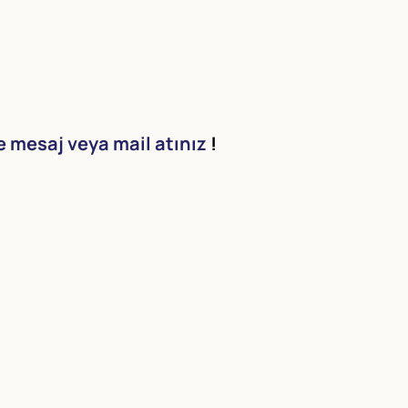
e mesaj veya mail atın
ız
!