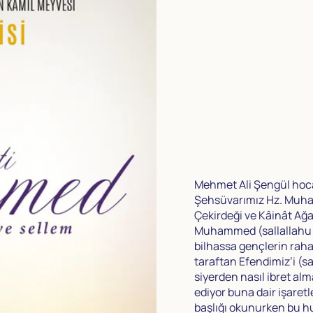
Mehmet Ali Şengül hoca
Şehsüvarımız Hz. Muham
Çekirdeği ve Kâinât Ağa
Muhammed (sallallahu al
bilhassa gençlerin raha
taraftan Efendimiz’i (sa
siyerden nasıl ibret al
ediyor buna dair işaretl
başlığı okunurken bu hu