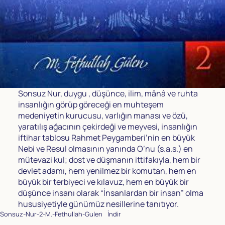
Sonsuz Nur, duygu , düşünce, ilim, mânâ ve ruhta
insanlığın görüp göreceği en muhteşem
medeniyetin kurucusu, varlığın manası ve özü,
yaratılış ağacının çekirdeği ve meyvesi, insanlığın
iftihar tablosu Rahmet Peygamberi’nin en büyük
Nebi ve Resul olmasının yanında O’nu (s.a.s.) en
mütevazi kul; dost ve düşmanın ittifakıyla, hem bir
devlet adamı, hem yenilmez bir komutan, hem en
büyük bir terbiyeci ve kılavuz, hem en büyük bir
düşünce insanı olarak “İnsanlardan bir insan” olma
hususiyetiyle günümüz nesillerine tanıtıyor.
Sonsuz-Nur-2-M.-Fethullah-Gulen
İndir