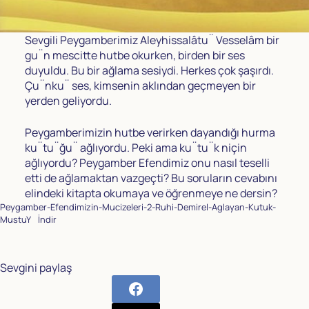
Sevgili Peygamberimiz Aleyhissalâtu¨ Vesselâm bir
gu¨n mescitte hutbe okurken, birden bir ses
duyuldu. Bu bir ağlama sesiydi. Herkes çok şaşırdı.
Çu¨nku¨ ses, kimsenin aklından geçmeyen bir
yerden geliyordu.
Peygamberimizin hutbe verirken dayandığı hurma
ku¨tu¨ğu¨ ağlıyordu. Peki ama ku¨tu¨k niçin
ağlıyordu? Peygamber Efendimiz onu nasıl teselli
etti de ağlamaktan vazgeçti? Bu soruların cevabını
elindeki kitapta okumaya ve öğrenmeye ne dersin?
Peygamber-Efendimizin-Mucizeleri-2-Ruhi-Demirel-Aglayan-Kutuk-
MustuY
İndir
Sevgini paylaş