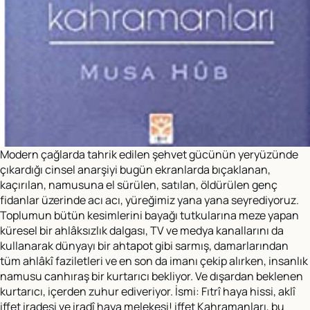
Modern çağlarda tahrik edilen şehvet gücünün yeryüzünde
çıkardığı cinsel anarşiyi bugün ekranlarda bıçaklanan,
kaçırılan, namusuna el sürülen, satılan, öldürülen genç
fidanlar üzerinde acı acı, yüreğimiz yana yana seyrediyoruz.
Toplumun bütün kesimlerini bayağı tutkularına meze yapan
küresel bir ahlâksızlık dalgası, TV ve medya kanallarını da
kullanarak dünyayı bir ahtapot gibi sarmış, damarlarından
tüm ahlâkî faziletleri ve en son da imanı çekip alırken, insanlık
namusu canhıraş bir kurtarıcı bekliyor. Ve dışardan beklenen
kurtarıcı, içerden zuhur ediveriyor. İsmi: Fıtrî haya hissi, aklî
iffet iradesi ve iradî haya melekesi! iffet Kahramanları, bu