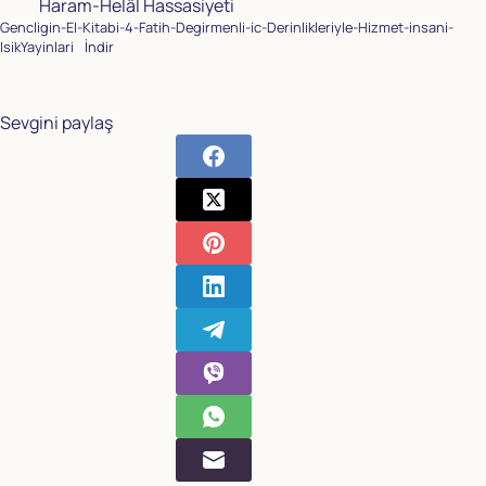
Haram-Helâl Hassasiyeti
Gencligin-El-Kitabi-4-Fatih-Degirmenli-ic-Derinlikleriyle-Hizmet-insani-
IsikYayinlari
İndir
Sevgini paylaş