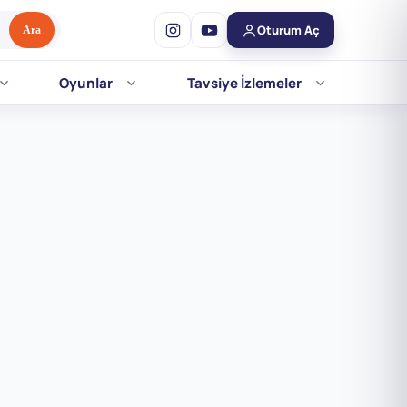
Oturum Aç
Ara
Oyunlar
Tavsiye İzlemeler