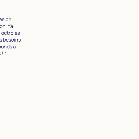
asion.
on, Ya
 octroies
s besoins
ponds à
! “