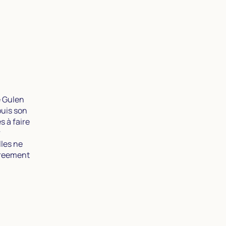
e Gulen
puis son
s à faire
r
lles ne
greement