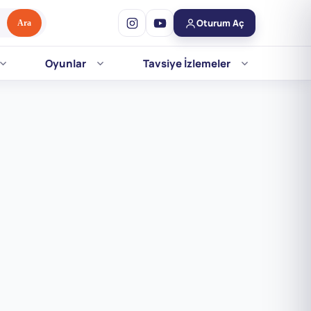
Oturum Aç
Ara
Oyunlar
Tavsiye İzlemeler