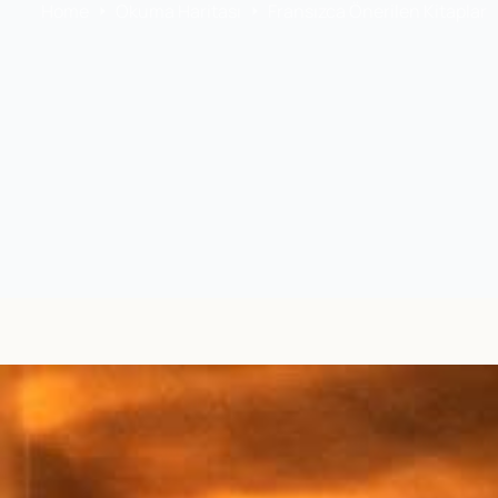
Home
Okuma Haritası
Fransızca Önerilen Kitaplar