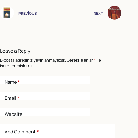
PREVIOUS
NEXT
Leave a Reply
E-posta adresiniz yayınlanmayacak.
Gerekli alanlar
*
ile
işaretlenmişlerdir
Name
*
Email
*
Website
Add Comment
*