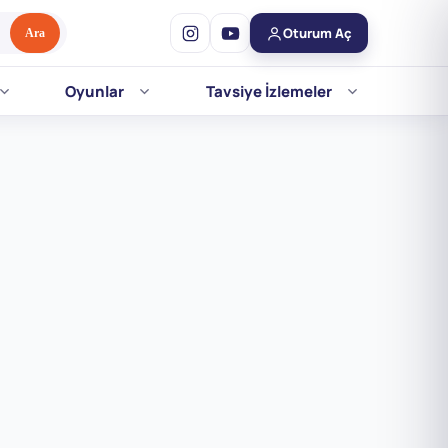
Oturum Aç
Ara
Oyunlar
Tavsiye İzlemeler