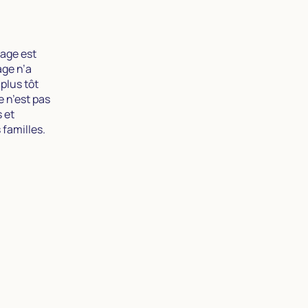
yage est
age n’a
plus tôt
 n’est pas
 et
familles.