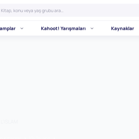
amplar
Kahoot! Yarışmaları
Kaynaklar
L’ISLAM
n Kitaplar
12-24 ans