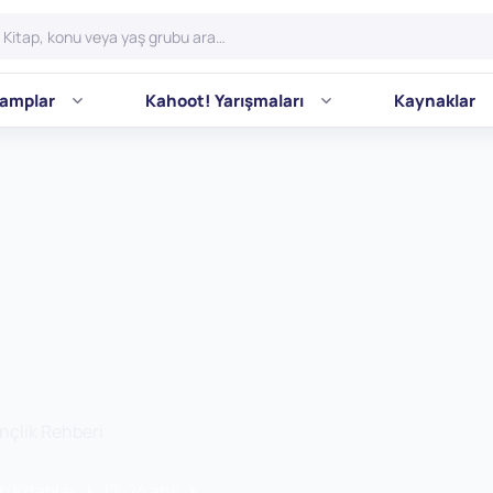
amplar
Kahoot! Yarışmaları
Kaynaklar
çlik Rehberi
n Kitaplar
12-24 ans