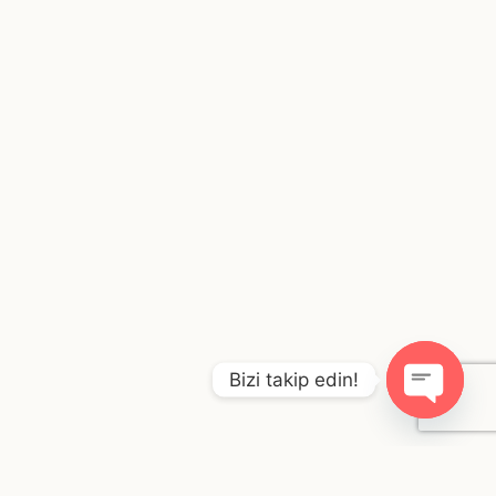
Bizi takip edin!
O
p
e
n