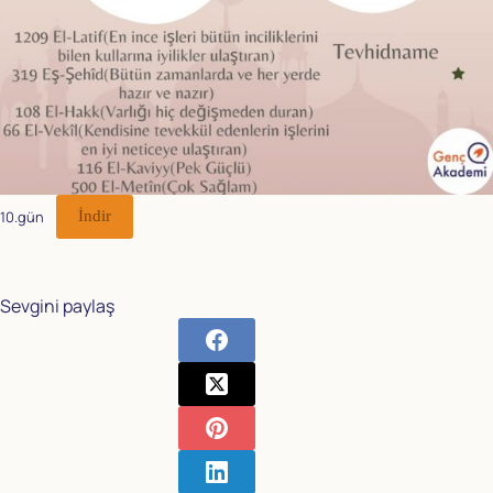
10.gün
İndir
Sevgini paylaş