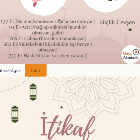
itikaf-2.gun
İndir