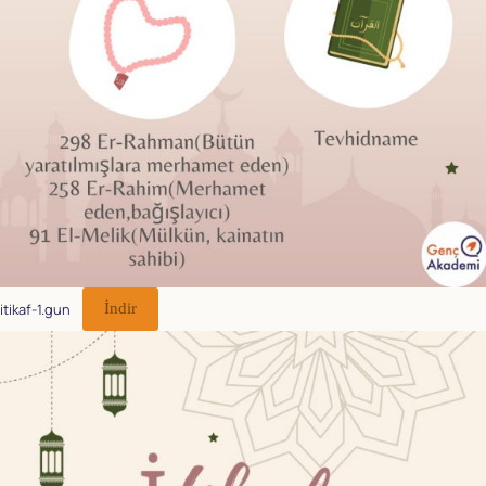
itikaf-1.gun
İndir