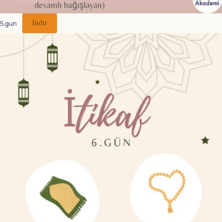
5.gun
İndir