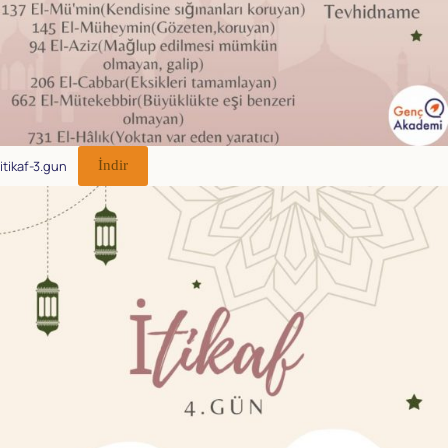
itikaf-3.gun
İndir