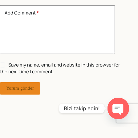
Add Comment
*
Save my name, email and website in this browser for
the next time I comment.
Yorum gönder
Bizi takip edin!
O
p
e
Copyright © 2026 - WordPress Theme by
Creative