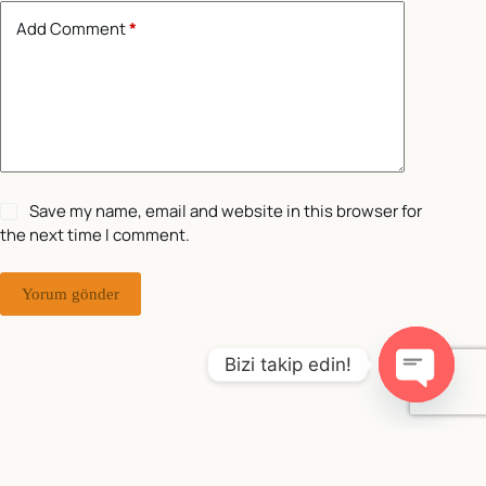
Add Comment
*
Save my name, email and website in this browser for
the next time I comment.
Yorum gönder
Bizi takip edin!
O
p
e
Copyright © 2026 - WordPress Theme by
Creative
n