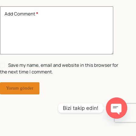
Add Comment
*
Save my name, email and website in this browser for
the next time I comment.
Yorum gönder
Bizi takip edin!
O
p
e